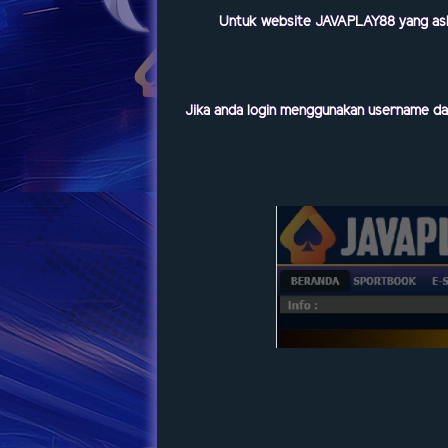
Untuk website JAVAPLAY88 yang asli
Jika anda login menggunakan username d