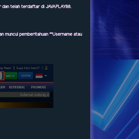
 dan telah terdaftar di JAVAPLAY88.
an muncul pemberitahuan ""Username atau