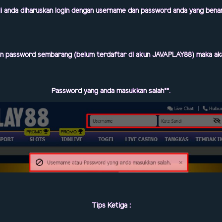
 anda diharuskan login dengan username dan password anda yang benar
an password sembarang (belum terdaftar di akun JAVAPLAY88) maka ak
Password yang anda masukkan salah"".
Tips Ketiga :